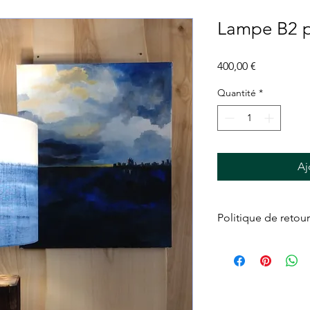
Lampe B2 p
Prix
400,00 €
Quantité
*
Aj
Politique de retour
Retour possible sous 7
sont à la charge des a
se trouve pas dans l'
valeur est à la charge