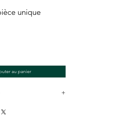
ièce unique
outer au panier
 jours . Les frais de port retour
cheteurs. Si l'article retourné ne
état d'origine, toute perte de
 de l'acheteur.