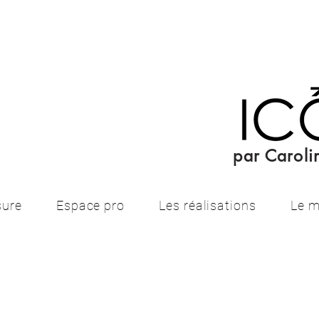
par Carolin
sure
Espace pro
Les réalisations
Le m